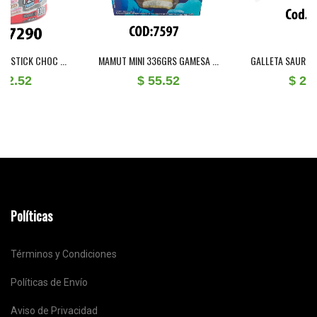
CHOC ...
MAMUT MINI 336GRS GAMESA ...
GALLETA SAURIS COMB BLS 
$ 55.52
$ 28.59
Políticas
Términos y Condiciones
Políticas de Envío
Aviso de Privacidad