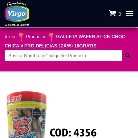
0
Inicio
Productos
GALLETA WAFER STICK CHOC
CHICA VITRO DELICIAS 12X55+10GRATIS