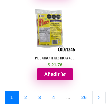
PICO GIGANTE BLS DIANA 40 ...
$ 21.76
Añadir
1
2
3
4
...
26