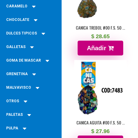
CARAMELO
CHOCOLATE
CANICA TREBOL #00 F.S. 50 ...
DULCES TIPICOS
$ 28.65
GALLETAS
Añadir
GOMA DE MASCAR
GRENETINA
MALVAVISCO
OTROS
PALETAS
CANICA AGUITA #00 F.S. 50 ...
PULPA
$ 27.96