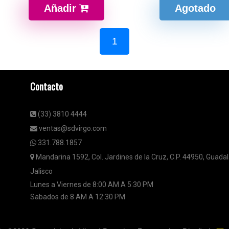
Añadir
Agotado
1
Contacto
(33) 3810 4444
ventas@sdvirgo.com
331.788.1857
Mandarina 1592, Col. Jardines de la Cruz, C.P. 44950, Guadal
Jalisco
Lunes a Viernes de 8:00 AM A 5:30 PM
Sabados de 8 AM A 12:30 PM