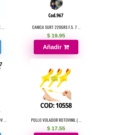
...
CANICA SURT 220GRS F.S. 7 ...
$ 19.95
Añadir
 ...
POLLO VOLADOR ROTOVINIL ( ...
$ 17.55