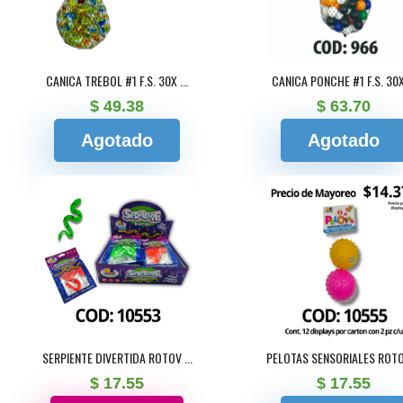
CANICA TREBOL #1 F.S. 30X ...
CANICA PONCHE #1 F.S. 30X 
$ 49.38
$ 63.70
Agotado
Agotado
SERPIENTE DIVERTIDA ROTOV ...
PELOTAS SENSORIALES ROTOV
$ 17.55
$ 17.55