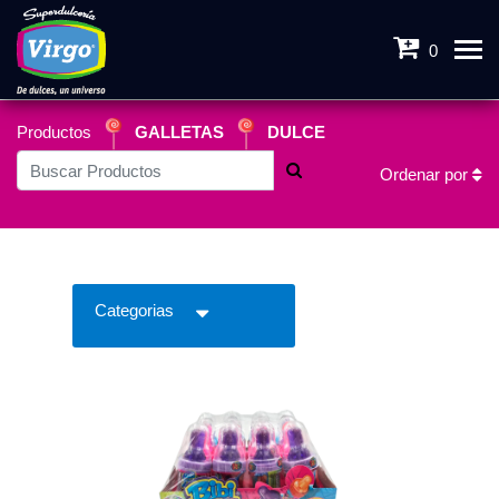
0
Productos
GALLETAS
DULCE
Ordenar por
Categorias