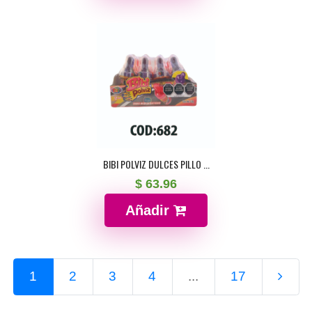
BIBI POLVIZ DULCES PILLO ...
$ 63.96
Añadir
1
2
3
4
...
17