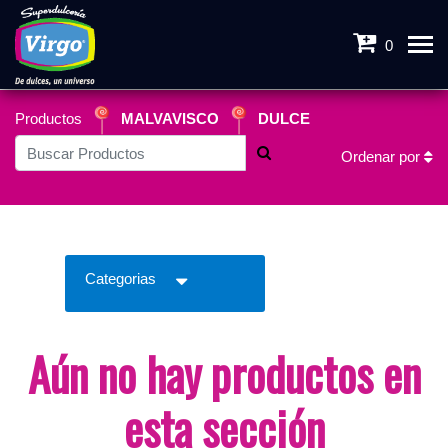
0
Productos
MALVAVISCO
DULCE
Ordenar por
Categorias
Aún no hay productos en
esta sección