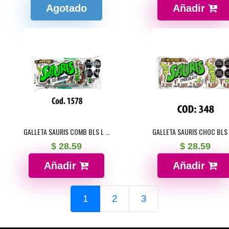
Agotado
Añadir
GALLETA SAURIS COMB BLS L ...
GALLETA SAURIS CHOC BLS L
$ 28.59
$ 28.59
Añadir
Añadir
1
2
3