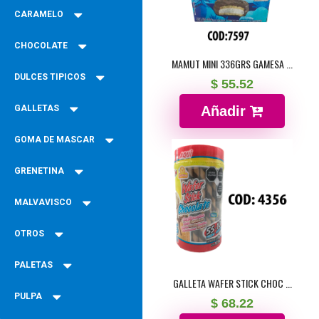
CARAMELO
CHOCOLATE
MAMUT MINI 336GRS GAMESA ...
DULCES TIPICOS
$ 55.52
GALLETAS
Añadir
GOMA DE MASCAR
GRENETINA
MALVAVISCO
OTROS
PALETAS
GALLETA WAFER STICK CHOC ...
PULPA
$ 68.22